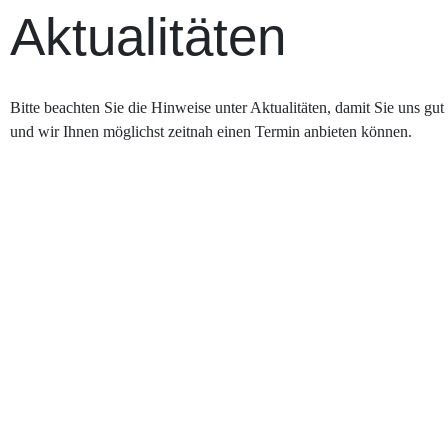
Aktualitäten
Bitte beachten Sie die Hinweise unter Aktualitäten, damit Sie uns gu
und wir Ihnen möglichst zeitnah einen Termin anbieten können.
Juli 8, 2026
Bitte beachten Sie, dass wir in unserer Praxis keine 
Die Untersuchung kann in einer externen Praxis durchgeführt werden. Häufig k
Juni 23, 2026
Sommerferien
Die Praxis bleibt vom 20.07 bis und mit 09.08 geschlossen. Vertretung: 20. 
Eggbühlstrasse 20, 8050 Zürich, Tel: 044 521 10 41 Wir wünschen schöne 
Juni 23, 2026