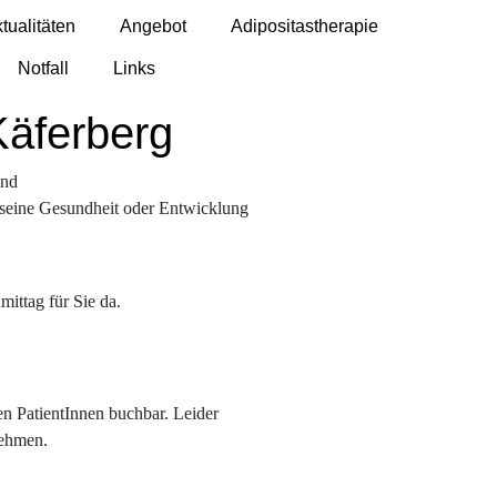
tualitäten
Angebot
Adipositastherapie
Notfall
Links
Käferberg
ind
r seine Gesundheit oder Entwicklung
ittag für Sie da.
en PatientInnen buchbar. Leider
nehmen.